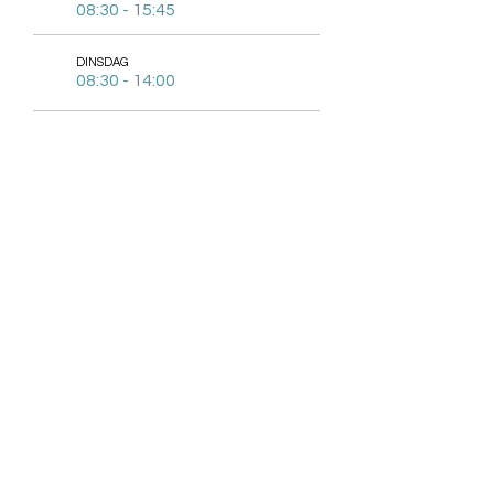
08:30 - 15:45
DINSDAG
08:30 - 14:00
WOENSDAG
08:30 - 15:45
DONDERDAG
08:30 - 15:45
VRYDAG
08:30 - 15:45