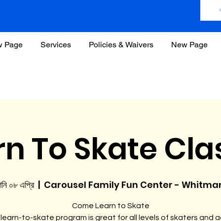
 Page
Services
Policies & Waivers
New Page
rn To Skate Cla
নি ০৮ এপ্রি
  |  
Carousel Family Fun Center - Whitma
Come Learn to Skate
learn-to-skate program is great for all levels of skaters and 