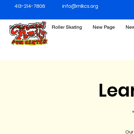
413-214-7806
info@mlkcs.org
Special Events
Roller Skating
New Page
New
Lea
শ
Our 