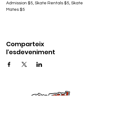
Admission $5, Skate Rentals $5, Skate 
Mates $5
Comparteix
l'esdeveniment
Contacta amb nosaltres
285 Dorset Street,