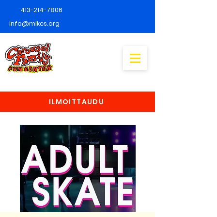
413-214-7806
info@mlkcs.org
ILMOITTAUDU