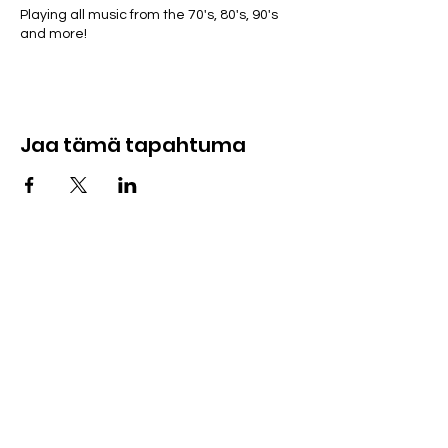
Playing all music from the 70's, 80's, 90's
and more!
Jaa tämä tapahtuma
Ota meihin yhteyttä
285 Dorset Street,
Springfield, MA 01108