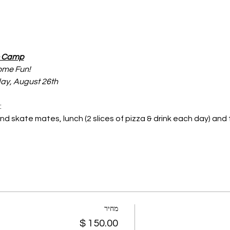
e Camp
ome Fun!
ay, August 26th
:
and skate mates, lunch (2 slices of pizza & drink each day) an
מחיר