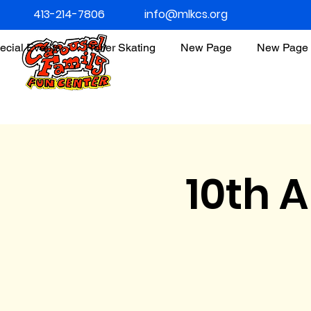
413-214-7806
info@mlkcs.org
ecial Events
Roller Skating
New Page
New Page
10th 