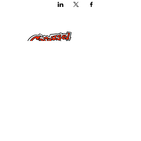
צור קשר
285 Dorset Street,
Springfield, MA 01108
info@mlkcs.org
413-214-7806
מדיניות
תנאים והגבלות
שאלות נפוצות