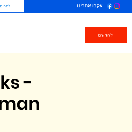
עקבו אחרינו:
לתרום
להרשם
ks -
itman