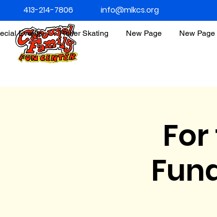
413-214-7806
info@mlkcs.org
ecial Events
Roller Skating
New Page
New Page
For
Fund