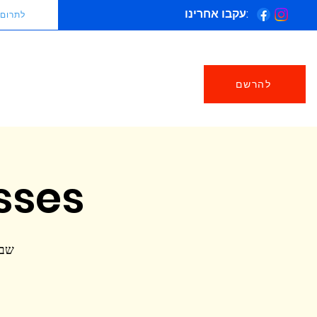
עקבו אחרינו:
לתרום
להרשם
sses
שבת, 19