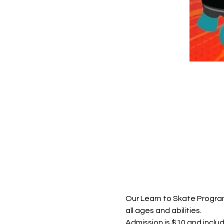
Our Learn to Skate Program
all ages and abilities. 
Admission is $10 and inclu