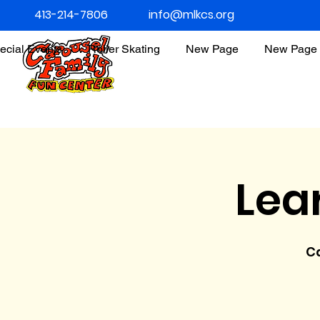
413-214-7806
info@mlkcs.org
ecial Events
Roller Skating
New Page
New Page
Lea
C