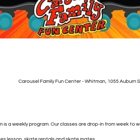
Carousel Family Fun Center - Whitman, 1055 Auburn 
 is a weekly program. Our classes are drop-in from week to 
des lesson, skate rentals and skate mates.