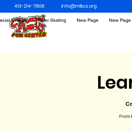
413-214-7806
info@mlkcs.org
ecial Events
Roller Skating
New Page
New Page
Lea
Ca
From b