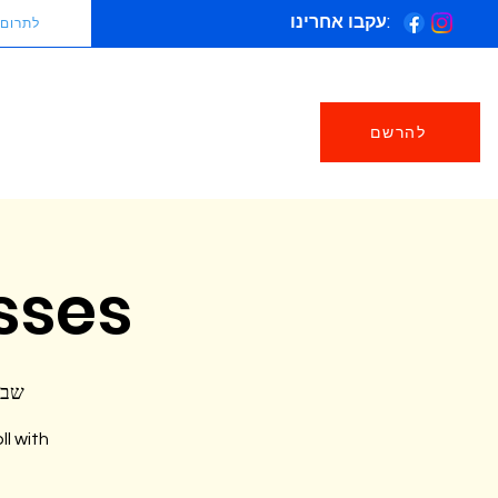
עקבו אחרינו:
לתרום
להרשם
sses
שבת, 13
ll with