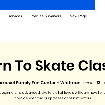
Services
Policies & Waivers
New Page
rn To Skate Cla
 בספט׳
  |  
rousel Family Fun Center - Whitman
eginners to advanced, skaters of all levels will learn how to ro
confidence from our professional instructors.