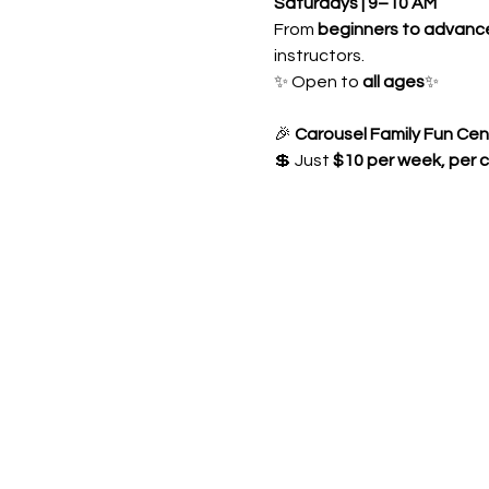
Saturdays | 9–10 AM
From 
beginners to advanc
instructors.
✨ Open to 
all ages
✨ 
🎉 
Carousel Family Fun Cen
💲 Just 
$10 per week, per c