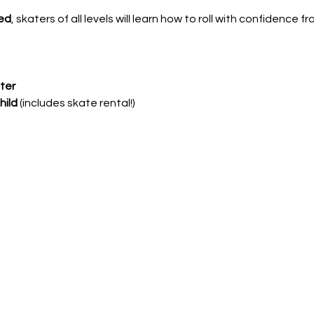
ed
, skaters of all levels will learn how to roll with confidence f
ter
hild
 (includes skate rental!)