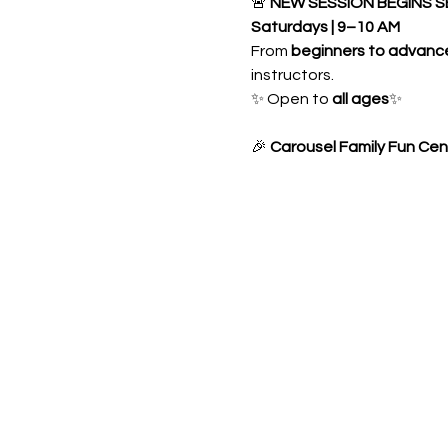
🚨 
NEW SESSION BEGINS S
Saturdays | 9–10 AM
From 
beginners to advanc
instructors.
✨ Open to 
all ages
✨ 
🎉 
Carousel Family Fun Cen