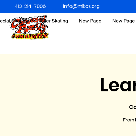
413-214-7806
info@mlkcs.org
ecial Events
Roller Skating
New Page
New Page
Lea
Ca
From b