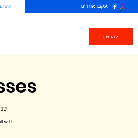
עקבו אחרינו:
לתרום
להרשם
sses
שבת, 06 
ll with