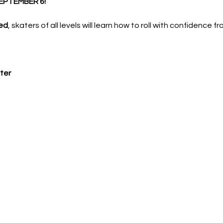
EPTEMBER 6!
ed
, skaters of all levels will learn how to roll with confidence f
ter