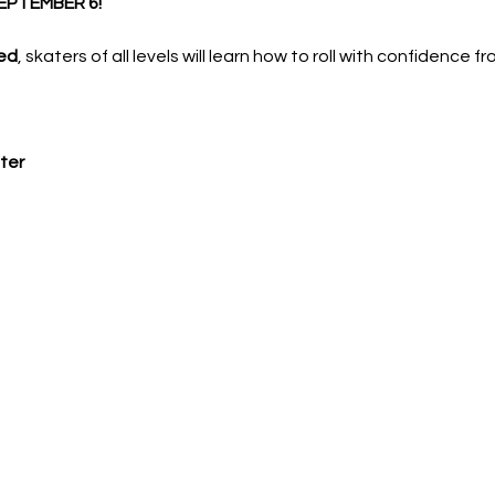
EPTEMBER 6!
ed
, skaters of all levels will learn how to roll with confidence f
ter