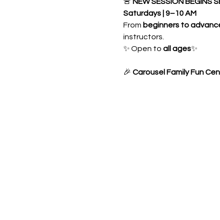
🚨 
NEW SESSION BEGINS S
Saturdays | 9–10 AM
From 
beginners to advanc
instructors.
✨ Open to 
all ages
✨ 
🎉 
Carousel Family Fun Cen