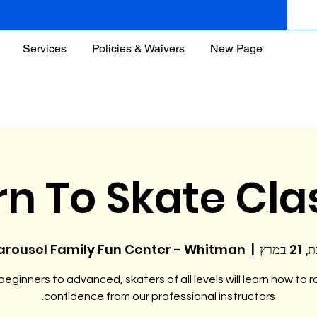
Services
Policies & Waivers
New Page
rn To Skate Cla
2 במרץ
  |  
arousel Family Fun Center - Whitman
eginners to advanced, skaters of all levels will learn how to ro
confidence from our professional instructors.