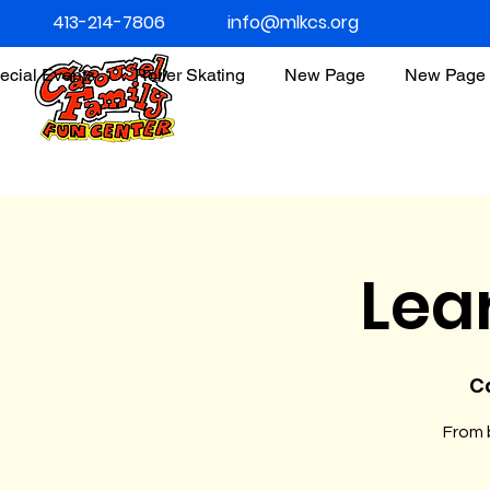
413-214-7806
info@mlkcs.org
ecial Events
Roller Skating
New Page
New Page
Lea
C
From b