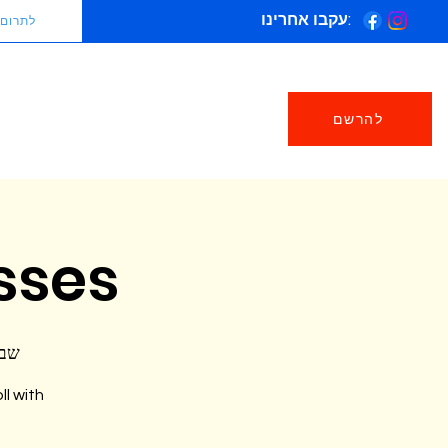
עקבו אחרינו:
לתרום
להרשם
sses
שבת, 1
ll with