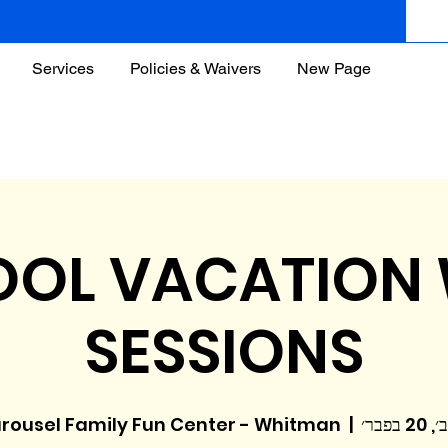
Services
Policies & Waivers
New Page
OL VACATION
SESSIONS
2 בפבר׳
  |  
rousel Family Fun Center - Whitman