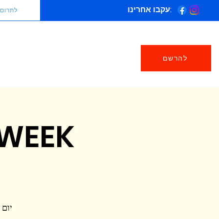
עקבו אחרינו:
לתרום
להרשם
 WEEK
יום ב׳, 0