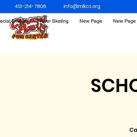
413-214-7806
info@mlkcs.org
ecial Events
Roller Skating
New Page
New Page
SCHO
Ca