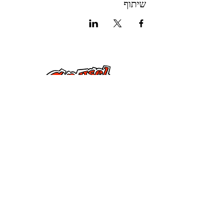
שיתוף
צור קשר
285 Dorset Street,
Springfield, MA 01108
info@mlkcs.org
413-214-7806
מדיניות