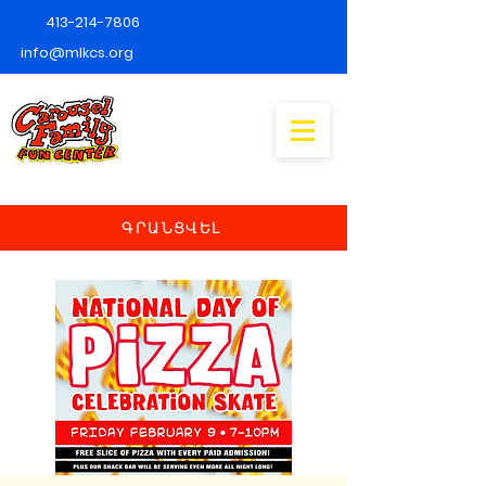
413-214-7806
info@mlkcs.org
ԳՐԱՆՑՎԵԼ