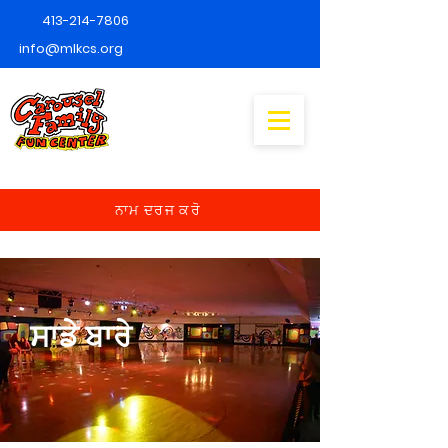
413-214-7806
info@mlkcs.org
ਨਾਮ ਦਰਜ ਕਰੋ
ਸਾਡੇ ਬਾਰੇ