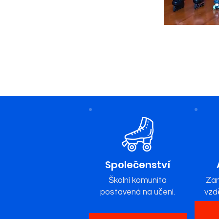
Společenství
Školní komunita
Zam
postavená na učení.
vzdě