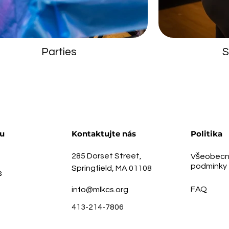
Parties
S
u
Kontaktujte nás
Politika
285 Dorset Street,
Všeobecn
podmínky
Springfield, MA 01108
s
FAQ
info@mlkcs.org
413-214-7806