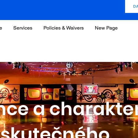
D
e
Services
Policies & Waivers
New Page
ence a charakte
íl skutečného