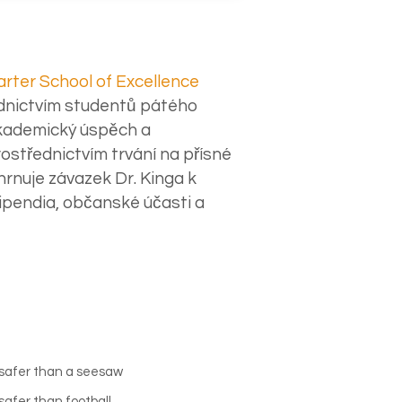
harter School of Excellence
ednictvím studentů pátého
akademický úspěch a
střednictvím trvání na přísné
hrnuje závazek Dr. Kinga k
pendia, občanské účasti a
 safer than a seesaw
safer than football