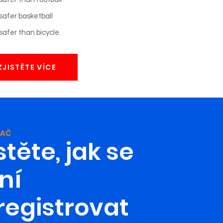
safer basketball
 safer than bicycle
ZJISTĚTE VÍCE
ZAČ
stěte, jak se
ní
registrovat