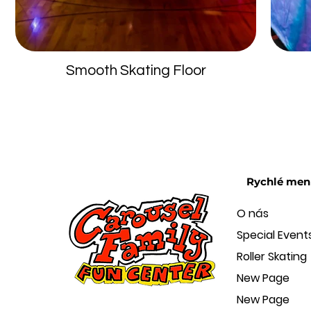
Smooth Skating Floor
Opustili
jste
galerii
Rychlé men
O nás
Special Event
Roller Skating
New Page
New Page