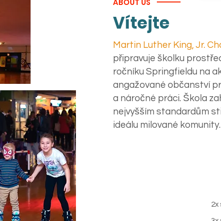
ABOUT US
Vítejte
Martin Luther King, Jr. C
připravuje školku prostř
ročníku Springfieldu na 
angažované občanství pro
a náročné práci. Škola za
nejvyšším standardům sti
ideálu milované komunity.
2x
3x 