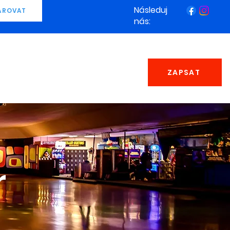
Následuj
AROVAT
nás:
ZAPSAT
r