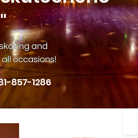
"
 skating and
 all occasions!
81-857-1286