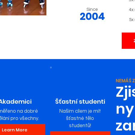
Since
4x 
2004
5x
NEMÁŠ 
Zji
Akademici
Šťastní studenti
ny
ěřeno na dobré
Naším cílem je mít
lání pro všechny.
šťastné tělo
za
studentů!
Learn More