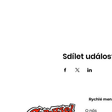
Sdílet událos
Rychlé men
O nás