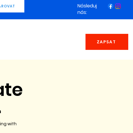
Následuj
AROVAT
nás:
ZAPSAT
ate
n
ing with