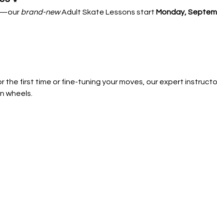
—our 
brand-new
 Adult Skate Lessons start 
Monday, Septemb
 the first time or fine-tuning your moves, our expert instructors
n wheels.