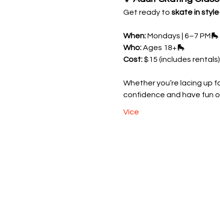
Get ready to 
skate in style
When:
 Mondays | 6–7 PM🛼 
Who:
 Ages 18+🛼 
Cost:
 $15 (includes rentals)
Whether you’re lacing up for
confidence and have fun o
Více