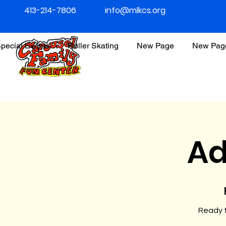
413-214-7806
info@mlkcs.org
pecial Events
Roller Skating
New Page
New Pag
Ad
Ready t