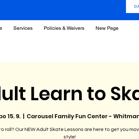
D
e
Services
Policies & Waivers
New Page
ult Learn to Sk
po 15. 9.
  |  
Carousel Family Fun Center - Whitma
o roll? Our NEW Adult Skate Lessons are here to get you mov
style!