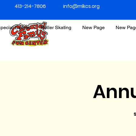
413-214-7806
info@mlkcs.org
pecial Events
Roller Skating
New Page
New Pag
Annu
s