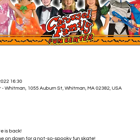
 2022 16:30
r - Whitman, 1055 Auburn St, Whitman, MA 02382, USA
e is back!
 on down for a not-so-spooky fun skate!