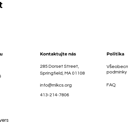
t
u
Kontaktujte nás
Politika
285 Dorset Street,
Všeobecn
podmínky
Springfield, MA 01108
s
FAQ
info@mlkcs.org
413-214-7806
vers