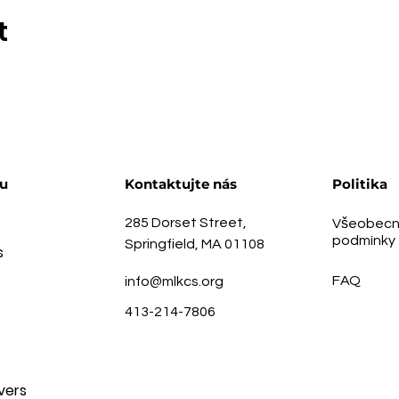
t
u
Kontaktujte nás
Politika
285 Dorset Street,
Všeobecn
podmínky
Springfield, MA 01108
s
FAQ
info@mlkcs.org
413-214-7806
vers