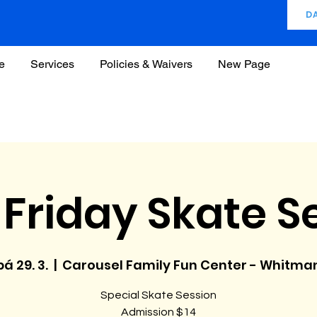
D
e
Services
Policies & Waivers
New Page
Friday Skate S
pá 29. 3.
  |  
Carousel Family Fun Center - Whitma
Special Skate Session
Admission $14