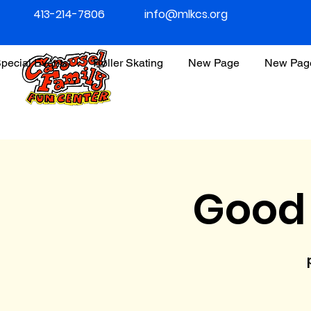
413-214-7806
info@mlkcs.org
pecial Events
Roller Skating
New Page
New Pag
Good 