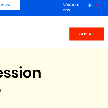
Následuj
AROVAT
nás:
ZAPSAT
ession
n