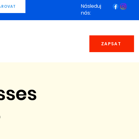
Následuj
AROVAT
nás:
ZAPSAT
sses
n