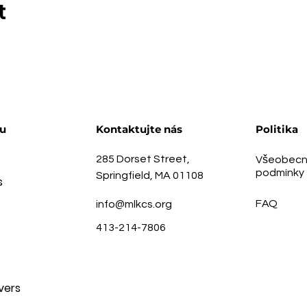
t
u
Kontaktujte nás
Politika
285 Dorset Street,
Všeobecn
podmínky
Springfield, MA 01108
s
FAQ
info@mlkcs.org
413-214-7806
vers