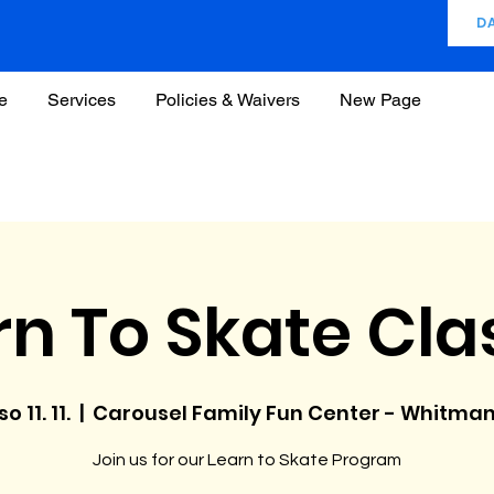
D
e
Services
Policies & Waivers
New Page
rn To Skate Cla
so 11. 11.
  |  
Carousel Family Fun Center - Whitma
Join us for our Learn to Skate Program