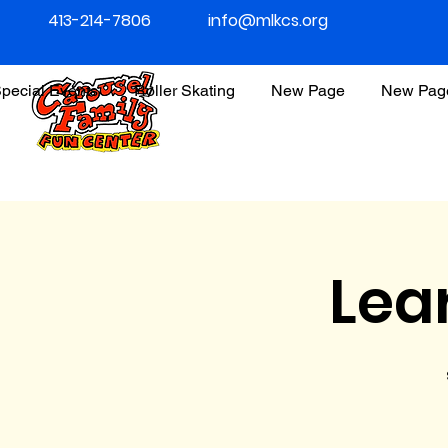
413-214-7806
info@mlkcs.org
pecial Events
Roller Skating
New Page
New Pag
Lea