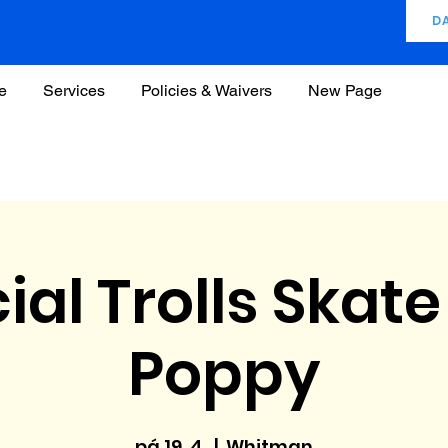
D
e
Services
Policies & Waivers
New Page
ial Trolls Skate
Poppy
pá 19. 4.
  |  
Whitman