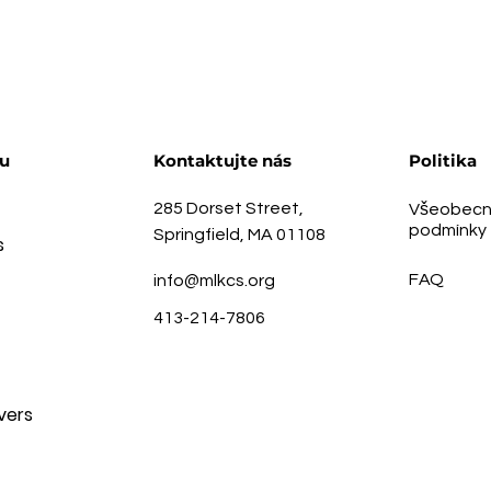
u
Kontaktujte nás
Politika
285 Dorset Street,
Všeobecn
podmínky
Springfield, MA 01108
s
FAQ
info@mlkcs.org
413-214-7806
vers