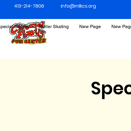
413-214-7806
info@mlkcs.org
pecial Events
Roller Skating
New Page
New Pag
Spec