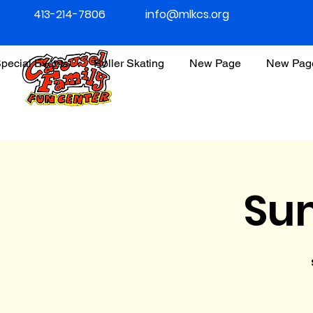
413-214-7806
info@mlkcs.org
pecial Events
Roller Skating
New Page
New Pag
Su