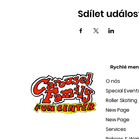
Sdílet událos
Rychlé men
O nás
Special Event
Roller Skating
New Page
New Page
Services
Policies & Wai