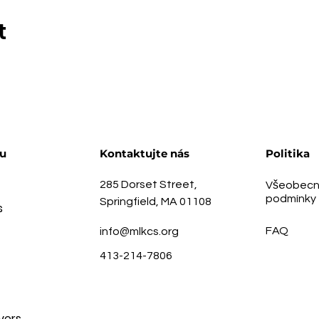
t
u
Kontaktujte nás
Politika
285 Dorset Street,
Všeobecn
podmínky
Springfield, MA 01108
s
FAQ
info@mlkcs.org
413-214-7806
vers