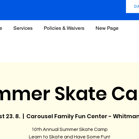
D
e
Services
Policies & Waivers
New Page
mmer Skate C
st 23. 8.
  |  
Carousel Family Fun Center - Whitma
10th Annual Summer Skate Camp
Learn to Skate and Have Some Fun!