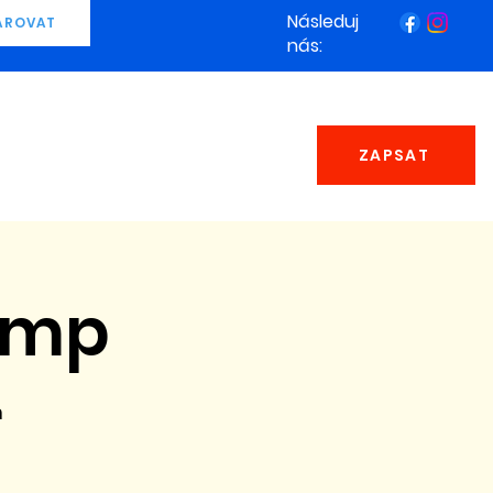
Následuj
AROVAT
nás:
ZAPSAT
amp
n