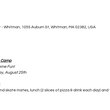
r - Whitman, 1055 Auburn St, Whitman, MA 02382, USA
e Camp
ome Fun!
ay, August 25th
:
and skate mates, lunch (2 slices of pizza & drink each day) an