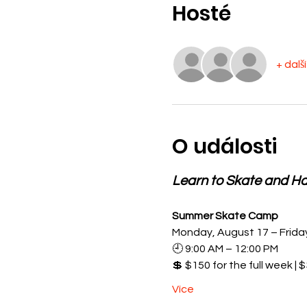
Hosté
+ dalš
O události
Learn to Skate and H
Summer Skate Camp
Monday, August 17 – Frida
🕘 9:00 AM – 12:00 PM
💲 $150 for the full week | 
Více