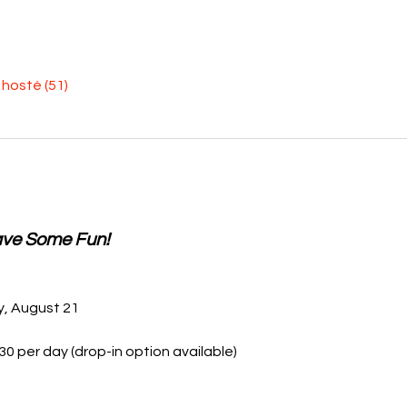
í hosté (51)
ave Some Fun!
y, August 21
$30 per day (drop-in option available)