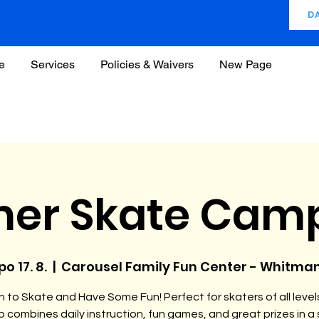
D
e
Services
Policies & Waivers
New Page
er Skate Camp
po 17. 8.
  |  
Carousel Family Fun Center - Whitma
n to Skate and Have Some Fun! ​Perfect for skaters of all levels
 combines daily instruction, fun games, and great prizes in a 