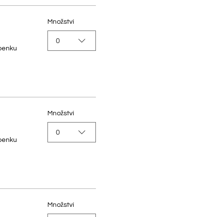
Množství
0
upenku
Množství
0
upenku
Množství