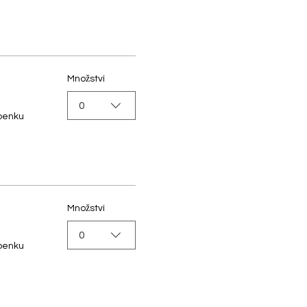
Množství
0
upenku
Množství
0
upenku