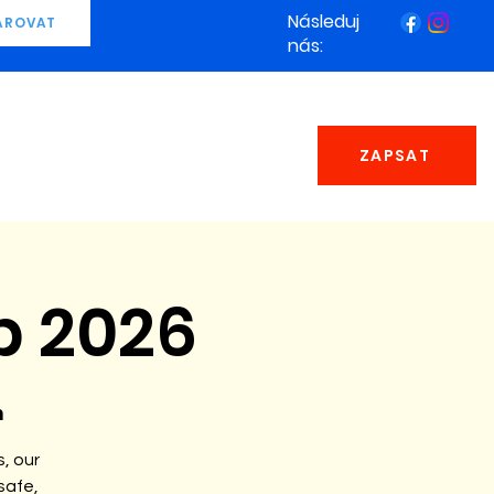
Následuj
AROVAT
nás:
ZAPSAT
 2026
n
, our
safe,