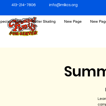
413-214-7806
info@mlkcs.org
pecial Events
Roller Skating
New Page
New Pag
Summ
Lear
camp