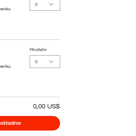
0
upenku
Množství
0
upenku
0,00 US$
okladna