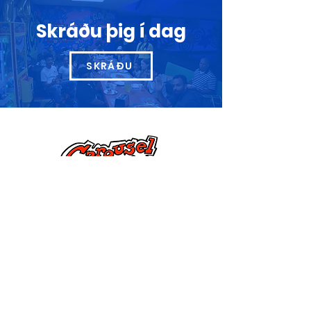
Skráðu þig í dag
SKRÁÐU
Hafðu samband við okkur
285 Dorset Street,
Springfield, MA 01108
info@mlkcs.org
413-214-7806