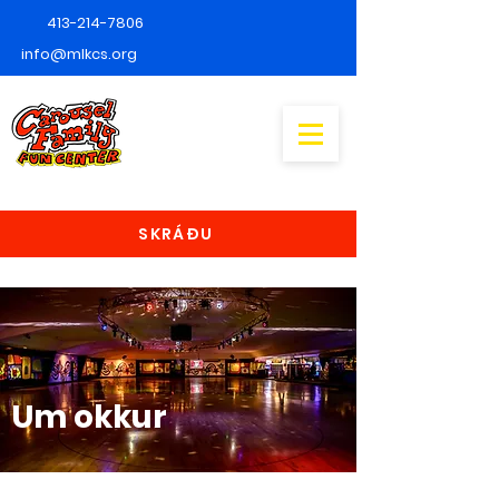
413-214-7806
info@mlkcs.org
SKRÁÐU
Um okkur