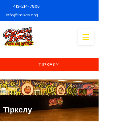
413-214-7806
info@mlkcs.org
ТІРКЕЛУ
Тіркелу