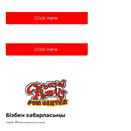
Adult 18+ Waiver
Click Here
Skate Mate Waiver
Click Here
Бізбен хабарласыңы
285 Дорсет көшесі,
Спрингфилд, MA 01108