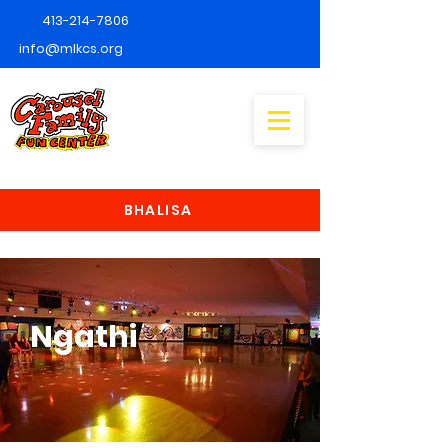
413-214-7806
info@mlkcs.org
BHALISA
Ngathi